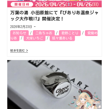
万葉の湯 小田原館にて『ぴありあ温泉ジャ
ック大作戦!?』開催決定！
2026年2月23日
お知らせ
/
二色ちゃお
/
君野ことり
/
愛魔め
りあ
/
犬塚いちご
/
狐々重あいる
続きを読む