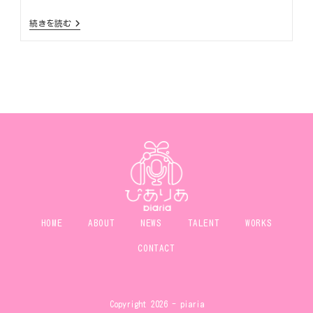
続きを読む
HOME
ABOUT
NEWS
TALENT
WORKS
CONTACT
Copyright 2026 - piaria