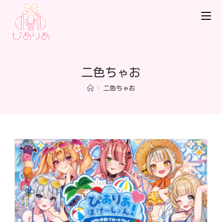
二色ちゃお
>
二色ちゃお