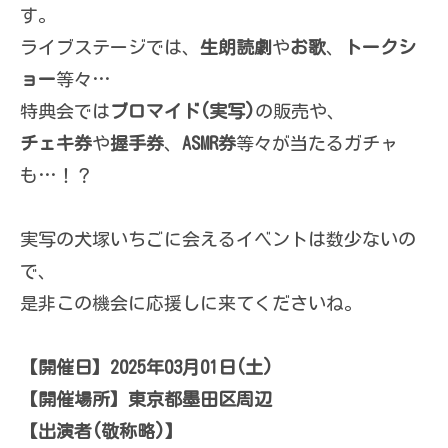
す。
ライブステージでは、
生朗読劇
や
お歌
、
トークシ
ョー
等々…
特典会では
ブロマイド(実写)
の販売や、
チェキ券
や
握手券
、
ASMR券
等々が当たるガチャ
も…！？
実写の犬塚いちごに会えるイベントは数少ないの
で、
是非この機会に応援しに来てくださいね。
【開催日】2025年03月01日(土)
【開催場所】東京都墨田区周辺
【出演者(敬称略)】